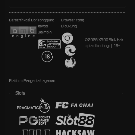
Bersertifikasi Dari
Tanggung
Browser Yang
Jawab
Didukung
Bermain
©2026 X500 Slot. Hak
cipta dilindungi | 18+
Platform Penyedia Layanan
Slots