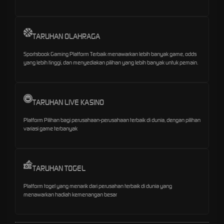
TARUHAN OLAHRAGA
Sportsbook Gaming Platform Terbaik menawarkan lebih banyak game, odds
yang lebih tinggi, dan menyediakan pilihan yang lebih banyak untuk pemain.
TARUHAN LIVE KASINO
Platform Pilihan bagi perusahaan-perusahaan terbaik di dunia, dengan pilihan
variasi game terbanyak
TARUHAN TOGEL
Platform togel yang menarik dari perusahan terbaik di dunia yang
menawarkan hadiah kemenangan besar